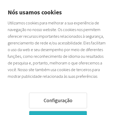
Nós usamos cookies
Envios para zonas costeiras:
Utilizamos cookies para melhorar a sua experiência de
Possíveis atrasos devido à alta procura de verão e
VOLTAR AO INÍCIO
saturação logística.
navegação no nosso website. Os cookies nos permitem
oferecer recursos importantes relacionados à segurança,
6 EXERCÍCIOS E ATIVIDADES PARA
gerenciamento de rede e/ou acessibilidade. Eles facilitam
o uso da web e seu desempenho por meio de diferentes
DESENVOLVER A CRIATIVIDADE
funções, como reconhecimento de idioma ou resultados
de pesquisa e, portanto, melhoram o que oferecemos a
você. Nosso site também usa cookies de terceiros para
mostrar publicidade relacionada às suas preferências
Ao contrário do que muitas pessoas acreditam, a criatividade
(dependendo dos hábitos de navegação). Ao pressionar o
não é algo puramente inata, mas pode ser treinada como
botão ACEITAR, você aceita todos os cookies. Para saber
qualquer outra atividade. Por isso, mostramos
6 exercícios e
mais sobre o uso que fazemos dos cookies e como
atividades para desenvolver a sua criatividade
. Toma
Configuração
nota deles.
configurá-los, você pode acessar nosso
Política de
Cookies
,
Ou pressione “Configurações”